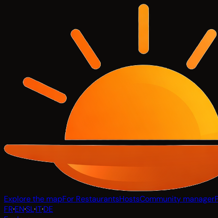
Explore the map
For Restaurants
Hosts
Community manager
FR
·
EN
·
SL
·
IT
·
DE