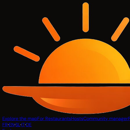
Explore the map
For Restaurants
Hosts
Community manager
FR
·
EN
·
SL
·
IT
·
DE