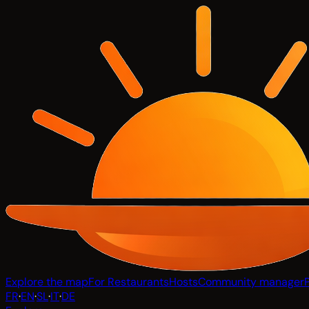
Explore the map
For Restaurants
Hosts
Community manager
FR
·
EN
·
SL
·
IT
·
DE