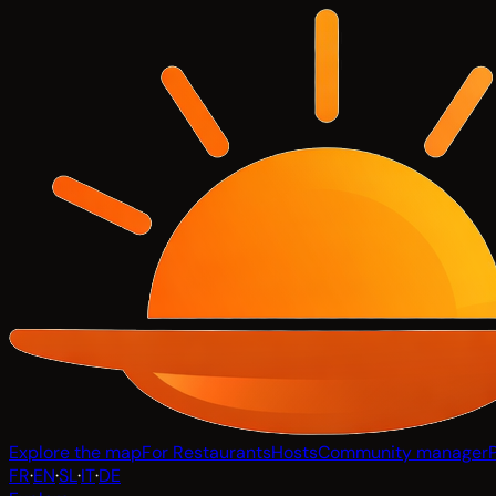
Explore the map
For Restaurants
Hosts
Community manager
FR
·
EN
·
SL
·
IT
·
DE