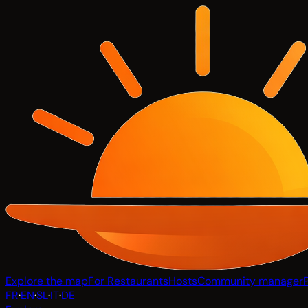
Explore the map
For Restaurants
Hosts
Community manager
FR
·
EN
·
SL
·
IT
·
DE