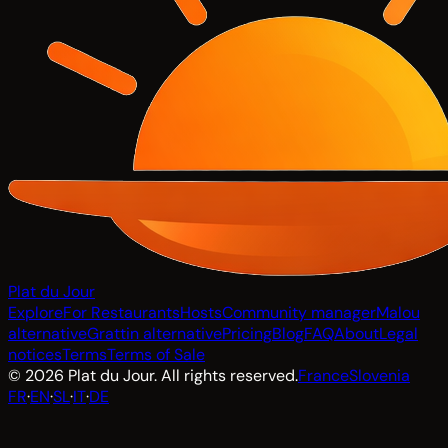
Plat du Jour
Explore
For Restaurants
Hosts
Community manager
Malou
alternative
Grattin alternative
Pricing
Blog
FAQ
About
Legal
notices
Terms
Terms of Sale
© 2026 Plat du Jour. All rights reserved.
France
Slovenia
FR
·
EN
·
SL
·
IT
·
DE