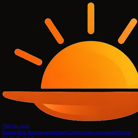
Plat du Jour
Explore
For Restaurants
Hosts
Community manager
Pricing