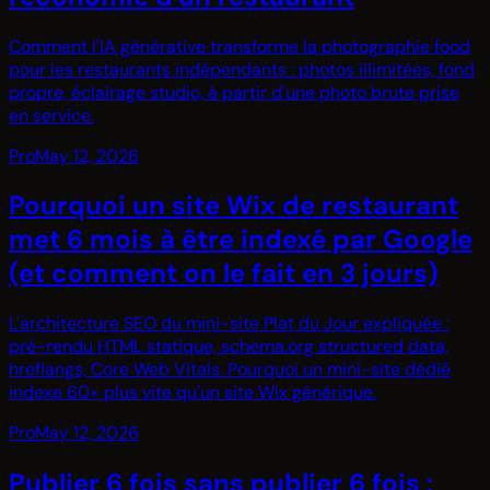
Comment l'IA générative transforme la photographie food
pour les restaurants indépendants : photos illimitées, fond
propre, éclairage studio, à partir d'une photo brute prise
en service.
Pro
May 12, 2026
Pourquoi un site Wix de restaurant
met 6 mois à être indexé par Google
(et comment on le fait en 3 jours)
L'architecture SEO du mini-site Plat du Jour expliquée :
pré-rendu HTML statique, schema.org structured data,
hreflangs, Core Web Vitals. Pourquoi un mini-site dédié
indexe 60× plus vite qu'un site Wix générique.
Pro
May 12, 2026
Publier 6 fois sans publier 6 fois :